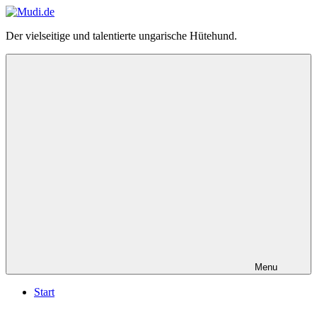
Zum
Inhalt
Mudi.de
Der vielseitige und talentierte ungarische Hütehund.
springen
–
alles
über
den
ungarischen
Mudi
Menu
Start