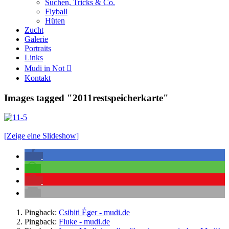
Suchen, Tricks & Co.
Flyball
Hüten
Zucht
Galerie
Portraits
Links
Mudi in Not
Kontakt
Images tagged "2011restspeicherkarte"
[Zeige eine Slideshow]
Pingback:
Csibiti Éger - mudi.de
Pingback:
Fluke - mudi.de