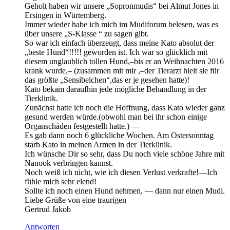
Geholt haben wir unsere „Sopronmudis“ bei Almut Jones in
Ersingen in Würtemberg.
Immer wieder habe ich mich im Mudiforum belesen, was es
über unsere „S-Klasse “ zu sagen gibt.
So war ich einfach überzeugt, dass meine Kato absolut der
„beste Hund“!!!!! geworden ist. Ich war so glücklich mit
diesem unglaublich tollen Hund,–bis er an Weihnachten 2016
krank wurde,– (zusammen mit mir ,–der Tierarzt hielt sie für
das größte „Sensibelchen“,das er je gesehen hatte)!
Kato bekam daraufhin jede mögliche Behandlung in der
Tierklinik.
Zunächst hatte ich noch die Hoffnung, dass Kato wieder ganz
gesund werden würde.(obwohl man bei ihr schon einige
Organschäden festgestellt hatte.) —
Es gab dann noch 6 glückliche Wochen. Am Ostersonntag
starb Kato in meinen Armen in der Tierklinik.
Ich wünsche Dir so sehr, dass Du noch viele schöne Jahre mit
Nanook verbringen kannst.
Noch weiß ich nicht, wie ich diesen Verlust verkrafte!—Ich
fühle mich sehr elend!
Sollte ich noch einen Hund nehmen, — dann nur einen Mudi.
Liebe Grüße von eine traurigen
Gertrud Jakob
Antworten