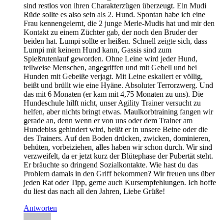
sind restlos von ihren Charakterzügen überzeugt. Ein Mudi
Rüde sollte es also sein als 2. Hund. Spontan habe ich eine
Frau kennengelernt, die 2 junge Merle-Mudis hat und mir den
Kontakt zu einem Züchter gab, der noch den Bruder der
beiden hat. Lumpi sollte er heißen. Schnell zeigte sich, dass
Lumpi mit keinem Hund kann, Gassis sind zum
Spießrutenlauf geworden. Ohne Leine wird jeder Hund,
teilweise Menschen, angegriffen und mit Gebell und bei
Hunden mit Gebeiße verjagt. Mit Leine eskaliert er völlig,
beißt und brüllt wie eine Hyäne. Absoluter Terrorzwerg. Und
das mit 6 Monaten (er kam mit 4,75 Monaten zu uns). Die
Hundeschule hilft nicht, unser Agility Trainer versucht zu
helfen, aber nichts bringt etwas. Maulkorbtraining fangen wir
gerade an, denn wenn er von uns oder dem Trainer am
Hundebiss gehindert wird, beißt er in unsere Beine oder die
des Trainers. Auf den Boden drücken, zwicken, dominieren,
behüten, vorbeiziehen, alles haben wir schon durch. Wir sind
verzweifelt, da er jetzt kurz der Blütephase der Pubertät steht.
Er bräuchte so dringend Sozialkontakte. Wie hast du das
Problem damals in den Griff bekommen? Wir freuen uns über
jeden Rat oder Tipp, gerne auch Kursempfehlungen. Ich hoffe
du liest das nach all den Jahren, Liebe Grüße!
Antworten