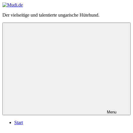
Zum
Inhalt
Mudi.de
Der vielseitige und talentierte ungarische Hütehund.
springen
–
alles
über
den
ungarischen
Mudi
Menu
Start