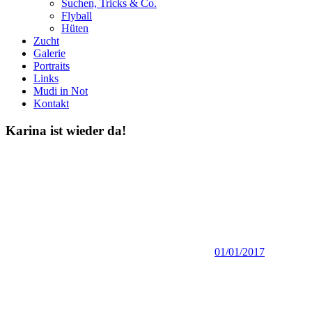
Suchen, Tricks & Co.
Flyball
Hüten
Zucht
Galerie
Portraits
Links
Mudi in Not
Kontakt
Karina ist wieder da!
01/01/2017