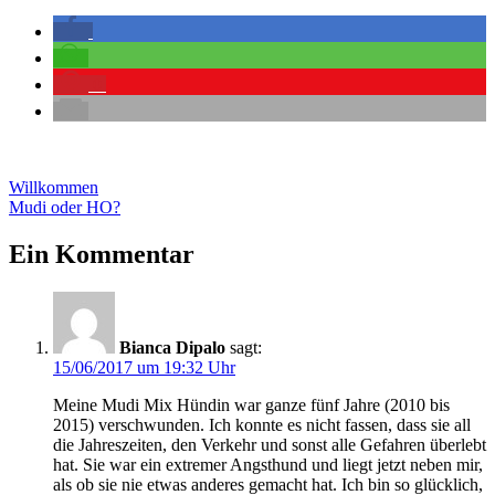
0
Beitragsnavigation
Vorheriger
Willkommen
Beitrag:
Nächster
Mudi oder HO?
Beitrag:
Ein Kommentar
Bianca Dipalo
sagt:
15/06/2017 um 19:32 Uhr
Meine Mudi Mix Hündin war ganze fünf Jahre (2010 bis
2015) verschwunden. Ich konnte es nicht fassen, dass sie all
die Jahreszeiten, den Verkehr und sonst alle Gefahren überlebt
hat. Sie war ein extremer Angsthund und liegt jetzt neben mir,
als ob sie nie etwas anderes gemacht hat. Ich bin so glücklich,