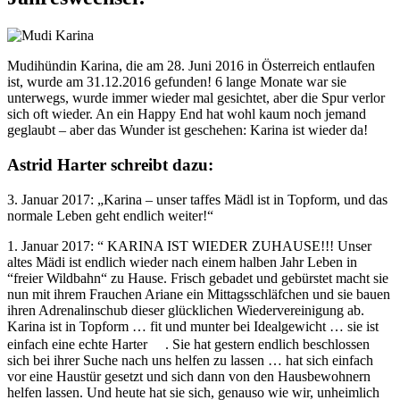
Mudihündin Karina, die am 28. Juni 2016 in Österreich entlaufen
ist, wurde am 31.12.2016 gefunden! 6 lange Monate war sie
unterwegs, wurde immer wieder mal gesichtet, aber die Spur verlor
sich oft wieder. An ein Happy End hat wohl kaum noch jemand
geglaubt – aber das Wunder ist geschehen: Karina ist wieder da!
Astrid Harter schreibt dazu:
3. Januar 2017: „Karina – unser taffes Mädl ist in Topform, und das
normale Leben geht endlich weiter!“
1. Januar 2017: “ KARINA IST WIEDER ZUHAUSE!!! Unser
altes Mädi ist endlich wieder nach einem halben Jahr Leben in
“freier Wildbahn“ zu Hause. Frisch gebadet und gebürstet macht sie
nun mit ihrem Frauchen Ariane ein Mittagsschläfchen und sie bauen
ihren Adrenalinschub dieser glücklichen Wiedervereinigung ab.
Karina ist in Topform … fit und munter bei Idealgewicht … sie ist
einfach eine echte Harter
. Sie hat gestern endlich beschlossen
sich bei ihrer Suche nach uns helfen zu lassen … hat sich einfach
vor eine Haustür gesetzt und sich dann von den Hausbewohnern
helfen lassen. Und heute hat sie sich, genauso wie wir, unheimlich