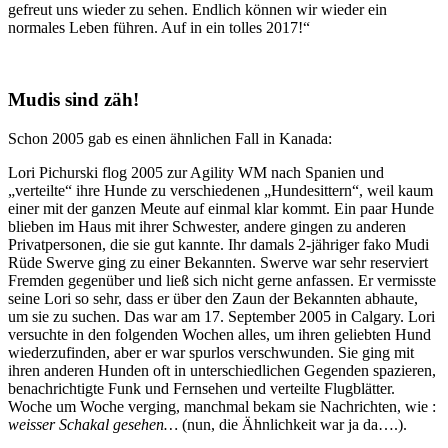
gefreut uns wieder zu sehen. Endlich können wir wieder ein
normales Leben führen. Auf in ein tolles 2017!“
Mudis sind zäh!
Schon 2005 gab es einen ähnlichen Fall in Kanada:
Lori Pichurski flog 2005 zur Agility WM nach Spanien und
„verteilte“ ihre Hunde zu verschiedenen „Hundesittern“, weil kaum
einer mit der ganzen Meute auf einmal klar kommt. Ein paar Hunde
blieben im Haus mit ihrer Schwester, andere gingen zu anderen
Privatpersonen, die sie gut kannte. Ihr damals 2-jähriger fako Mudi
Rüde
Swerve
ging zu einer Bekannten.
Swerve
war sehr reserviert
Fremden gegenüber und ließ sich nicht gerne anfassen. Er vermisste
seine Lori so sehr, dass er über den Zaun der Bekannten abhaute,
um sie zu suchen. Das war am 17. September 2005 in Calgary. Lori
versuchte in den folgenden Wochen alles, um ihren geliebten Hund
wiederzufinden, aber er war spurlos verschwunden. Sie ging mit
ihren anderen Hunden oft in unterschiedlichen Gegenden spazieren,
benachrichtigte Funk und Fernsehen und verteilte Flugblätter.
Woche um Woche verging, manchmal bekam sie Nachrichten, wie :
weisser Schakal gesehen…
(nun, die Ähnlichkeit war ja da….).