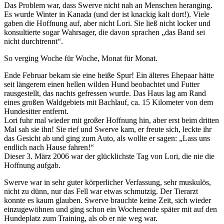
Das Problem war, dass
Swerve
nicht nah an Menschen heranging.
Es wurde Winter in Kanada (und der ist knackig kalt dort!). Viele
gaben die Hoffnung auf, aber nicht Lori. Sie ließ nicht locker und
konsultierte sogar Wahrsager, die davon sprachen „das Band sei
nicht durchtrennt“.
So verging Woche für Woche, Monat für Monat.
Ende Februar bekam sie eine heiße Spur! Ein älteres Ehepaar hätte
seit längerem einen hellen wilden Hund beobachtet und Futter
rausgestellt, das nachts gefressen wurde. Das Haus lag am Rand
eines großen Waldgebiets mit Bachlauf, ca. 15 Kilometer von dem
Hundesitter entfernt.
Lori fuhr mal wieder mit großer Hoffnung hin, aber erst beim dritten
Mal sah sie ihn! Sie rief und
Swerve
kam, er freute sich, leckte ihr
das Gesicht ab und ging zum Auto, als wollte er sagen: „Lass uns
endlich nach Hause fahren!“
Dieser 3. März 2006 war der glücklichste Tag von Lori, die nie die
Hoffnung aufgab.
Swerve
war in sehr guter körperlicher Verfassung, sehr muskulös,
nicht zu dünn, nur das Fell war etwas schmutzig. Der Tierarzt
konnte es kaum glauben.
Swerve
brauchte keine Zeit, sich wieder
einzugewöhnen und ging schon ein Wochenende später mit auf den
Hundeplatz zum Training, als ob er nie weg war.