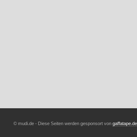
© mudi.de - Diese Seiten werden gesponsort von
gaffatape.de