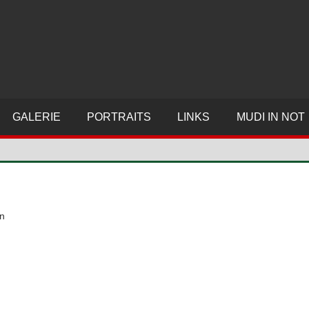
MUDI.DE
–
ALLES
GALERIE
PORTRAITS
LINKS
MUDI IN NOT
ÜBER
DEN
UNGARISCHEN
en
MUDI