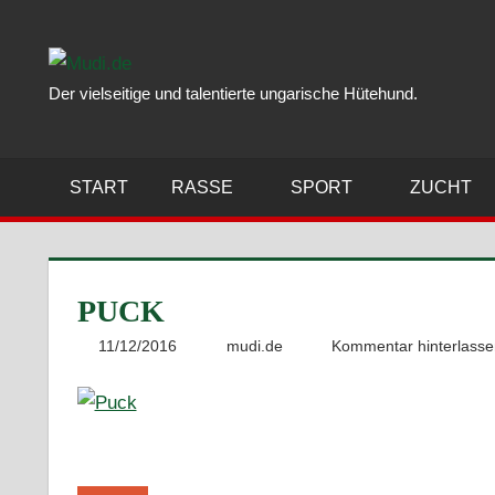
Zum
Inhalt
springen
Der vielseitige und talentierte ungarische Hütehund.
START
RASSE
SPORT
ZUCHT
PUCK
11/12/2016
mudi.de
Kommentar hinterlass
Beitragsnavigation