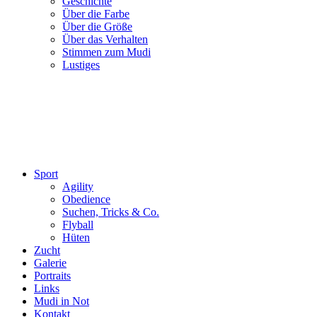
Geschichte
Über die Farbe
Über die Größe
Über das Verhalten
Stimmen zum Mudi
Lustiges
Sport
Agility
Obedience
Suchen, Tricks & Co.
Flyball
Hüten
Zucht
Galerie
Portraits
Links
Mudi in Not
Kontakt