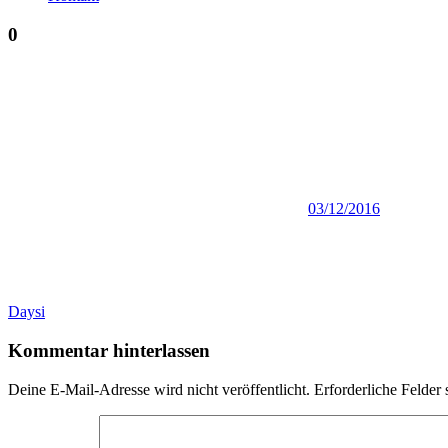
0
03/12/2016
Beitragsnavigation
Vorheriger
Daysi
Beitrag:
Kommentar hinterlassen
Deine E-Mail-Adresse wird nicht veröffentlicht.
Erforderliche Felder 