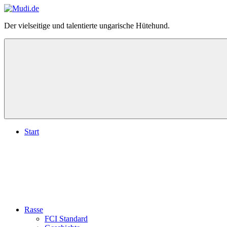
Zum
Inhalt
Mudi.de
Der vielseitige und talentierte ungarische Hütehund.
springen
–
alles
über
den
ungarischen
Mudi
Start
Rasse
FCI Standard