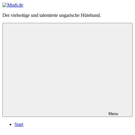
Zum
Inhalt
Mudi.de
Der vielseitige und talentierte ungarische Hütehund.
springen
–
alles
über
den
ungarischen
Mudi
Menu
Start