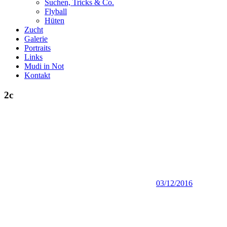
Suchen, Tricks & Co.
Flyball
Hüten
Zucht
Galerie
Portraits
Links
Mudi in Not
Kontakt
2c
03/12/2016