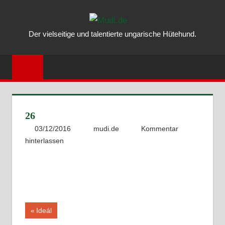
Zum
MUDI.DE
Inhalt
Der vielseitige und talentierte ungarische Hütehund.
springen
–
ALLES
ÜBER
DEN
26
UNGARISC
03/12/2016
mudi.de
Kommentar
hinterlassen
MUDI
Beitragsnavigation
Vorheriger
Ideál
Beitrag: