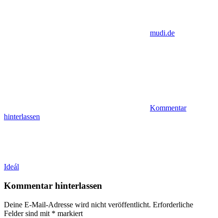
mudi.de
Kommentar
hinterlassen
Beitragsnavigation
Vorheriger
Ideál
Beitrag:
Kommentar hinterlassen
Deine E-Mail-Adresse wird nicht veröffentlicht.
Erforderliche
Felder sind mit
*
markiert