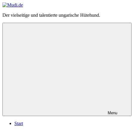
Zum
Inhalt
Mudi.de
Der vielseitige und talentierte ungarische Hütehund.
springen
–
alles
über
den
ungarischen
Mudi
Menu
Start