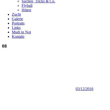
Suchen, Tricks & Co.
Flyball
Hüten
Zucht
Galerie
Portraits
Links
Mudi in Not
Kontakt
08
03/12/2016