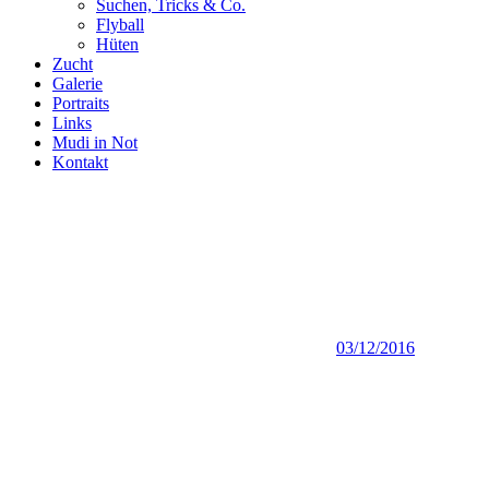
Suchen, Tricks & Co.
Flyball
Hüten
Zucht
Galerie
Portraits
Links
Mudi in Not
Kontakt
03/12/2016