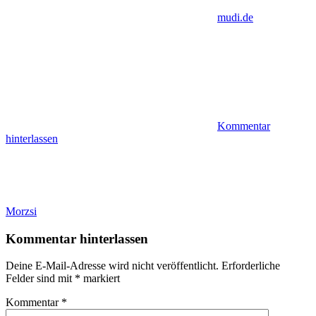
mudi.de
Kommentar
hinterlassen
Beitragsnavigation
Vorheriger
Morzsi
Beitrag:
Kommentar hinterlassen
Deine E-Mail-Adresse wird nicht veröffentlicht.
Erforderliche
Felder sind mit
*
markiert
Kommentar
*