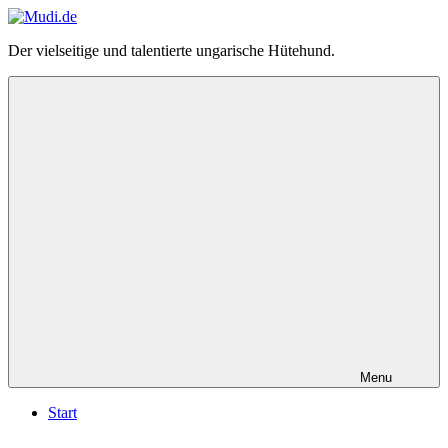
Zum
Inhalt
Mudi.de
Der vielseitige und talentierte ungarische Hütehund.
springen
–
alles
über
den
ungarischen
Mudi
Menu
Start