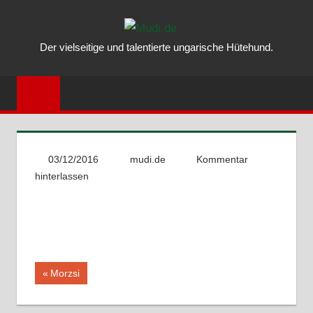
Zum
MUDI.DE
Inhalt
Der vielseitige und talentierte ungarische Hütehund.
springen
–
ALLES
ÜBER
DEN
03/12/2016
mudi.de
Kommentar
hinterlassen
UNGARISC
MUDI
Beitragsnavigation
Vorheriger
Morzsi
Beitrag: