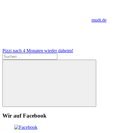
mudi.de
Beitragsnavigation
Vorheriger
Pizzi nach 4 Monaten wieder daheim!
Beitrag:
Suchen
nach:
Suchen
Wir auf Facebook