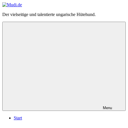
Zum
Inhalt
Mudi.de
Der vielseitige und talentierte ungarische Hütehund.
springen
–
alles
über
den
ungarischen
Mudi
Menu
Start