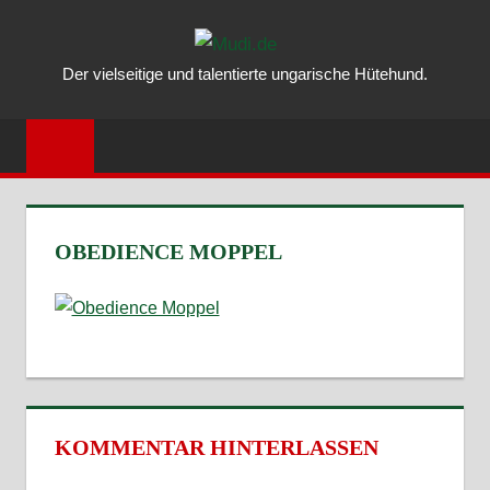
Zum
MUDI.DE
Inhalt
Der vielseitige und talentierte ungarische Hütehund.
springen
–
ALLES
ÜBER
DEN
OBEDIENCE MOPPEL
UNGARISC
MUDI
KOMMENTAR HINTERLASSEN