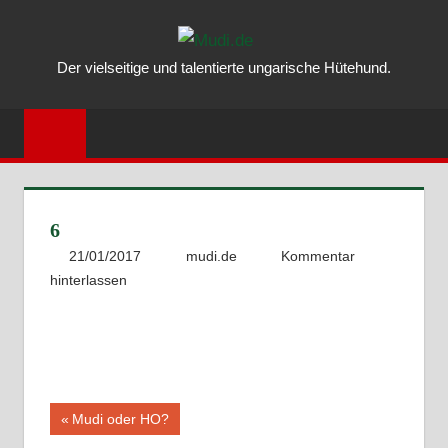
Zum
MUDI.DE
Inhalt
Der vielseitige und talentierte ungarische Hütehund.
springen
–
ALLES
ÜBER
DEN
6
UNGARISC
21/01/2017
mudi.de
Kommentar
hinterlassen
MUDI
Beitragsnavigation
Vorheriger
Mudi oder HO?
Beitrag: