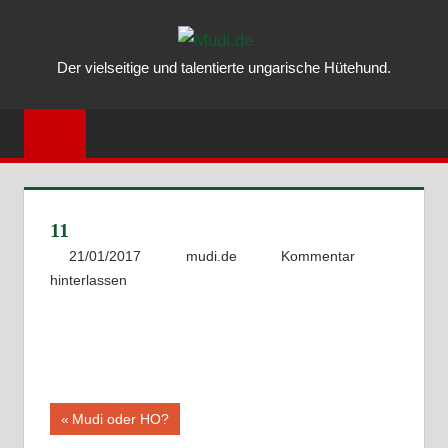
Zum
MUDI.DE
Inhalt
Der vielseitige und talentierte ungarische Hütehund.
springen
–
ALLES
ÜBER
DEN
11
UNGARISC
21/01/2017
mudi.de
Kommentar
hinterlassen
MUDI
Beitragsnavigation
Vorheriger
Mudi oder HO?
Beitrag: