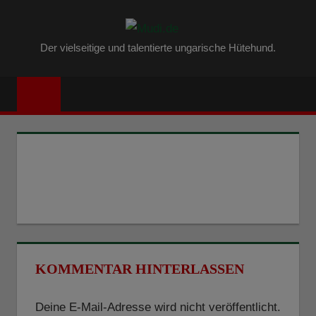
Zum
MUDI.DE
Inhalt
Der vielseitige und talentierte ungarische Hütehund.
springen
–
ALLES
ÜBER
DEN
UNGARISC
MUDI
KOMMENTAR HINTERLASSEN
Deine E-Mail-Adresse wird nicht veröffentlicht.