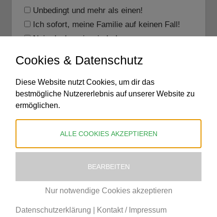
Unbedingt und mehr als einen!
Ich sofort, meine Familie auf keinen Fall!
Nein danke, nie wieder!
Vielleicht, weiß noch nicht....
Cookies & Datenschutz
Diese Website nutzt Cookies, um dir das
bestmögliche Nutzererlebnis auf unserer Website zu
ermöglichen.
View Results
ALLE COOKIES AKZEPTIEREN
BEARBEITEN
Nur notwendige Cookies akzeptieren
© mudi.de - Diese Seiten werden gesponsort von
Datenschutzerklärung
|
Kontakt / Impressum
gaffatape.de
und
Kunststoff-Schmidt GmbH