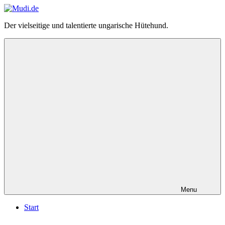
Zum
Inhalt
Mudi.de
Der vielseitige und talentierte ungarische Hütehund.
springen
–
alles
über
den
ungarischen
Mudi
Menu
Start