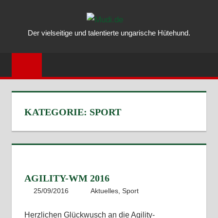
Zum
MUDI.DE
Inhalt
Der vielseitige und talentierte ungarische Hütehund.
springen
–
ALLES
ÜBER
DEN
KATEGORIE:
SPORT
UNGARISC
MUDI
AGILITY-WM 2016
25/09/2016
mudi.de
Aktuelles
,
Sport
Kommentar
hinterlassen
Herzlichen Glückwusch an die Agility-